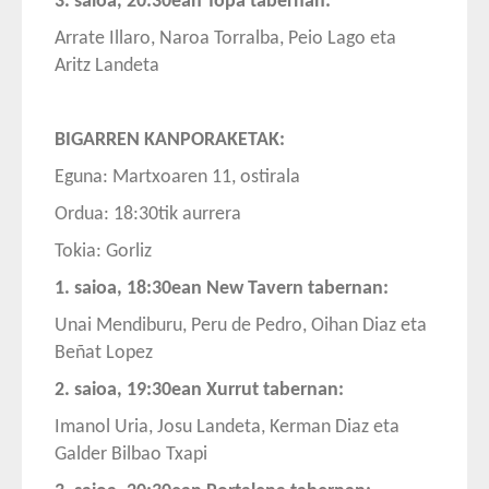
3. saioa, 20:30ean Topa tabernan:
Arrate Illaro, Naroa Torralba, Peio Lago eta
Aritz Landeta
BIGARREN KANPORAKETAK:
Eguna: Martxoaren 11, ostirala
Ordua: 18:30tik aurrera
Tokia: Gorliz
1. saioa, 18:30ean New Tavern tabernan:
Unai Mendiburu, Peru de Pedro, Oihan Diaz eta
Beñat Lopez
2. saioa, 19:30ean Xurrut tabernan:
Imanol Uria, Josu Landeta, Kerman Diaz eta
Galder Bilbao Txapi