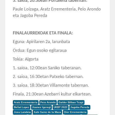
3. saioa, 20:30ean Portalena tabernan:
Paule Loizaga, Aratz Errementeria, Peio Arondo
eta Jagoba Pereda
FINALAURREKOAK ETA FINALA:
Eguna: Apirilaren 2a, larunbata
Ordua: Egun osoko egitaraua
Tokia: Algorta
1. saioa, 12:00ean Saniko taberanan.
2. saioa, 16:30etan Patxeko tabernan.
3. saioa, 18:30etan Villamonte tabernan.
Finala, 21:30ean Azebarri kultur elkartean.
Aratz Errementeria
Peio Arondo
Galder Bilbao Txapi
Beñat Lopez
Joanes Igeregi
UKBT 2022
Jagoba Pereda
Josu Landeta
Xabi Sainz de la Maza
Oier Errementeria