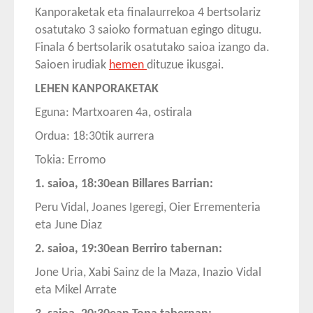
Kanporaketak eta finalaurrekoa 4 bertsolariz
osatutako 3 saioko formatuan egingo ditugu.
Finala 6 bertsolarik osatutako saioa izango da.
Saioen irudiak
hemen
dituzue ikusgai.
LEHEN KANPORAKETAK
Eguna: Martxoaren 4a, ostirala
Ordua: 18:30tik aurrera
Tokia: Erromo
1. saioa, 18:30ean Billares Barrian:
Peru Vidal, Joanes Igeregi, Oier Errementeria
eta June Diaz
2. saioa, 19:30ean Berriro tabernan:
Jone Uria, Xabi Sainz de la Maza, Inazio Vidal
eta Mikel Arrate