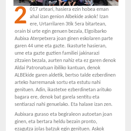
2
017 urteari, hasiera ezin hobea eman
ahal izan genion Albekide askok! Izan
ere, Urtarrilaren 3tik 5era bitartean,
orain bi urte egin genuen bezala, Elgoibarko
Aubixa Aterpetxera joan ginen eskolaren parte
garen 44 ume eta gazte. Ikasturte hasieran,
ume eta gazte guztien familiei jakinarazi
zitzaien bezala, aurten nahiz eta ez garen denok
Aldai Patronatuan ibiliko kantuan, denok
ALBEkide garen aldetik, bertso talde ezberdinen
arteko harremanak sortu eta estutu nahi
genituen. Adin, ikastetxe ezberdinetan arituko
bagara ere, denok bat garela sentitu eta
sentiarazi nahi genuelako. Eta halaxe izan zen.
Aubixara guraso eta begiraleon autoetan joan
ginen, eta bertara heldu bezain pronto,
ezagutza jolas batzuk egin genituen. Askok