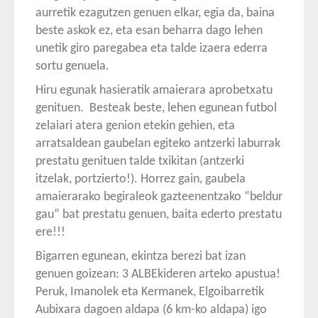
aurretik ezagutzen genuen elkar, egia da, baina
beste askok ez, eta esan beharra dago lehen
unetik giro paregabea eta talde izaera ederra
sortu genuela.
Hiru egunak hasieratik amaierara aprobetxatu
genituen. Besteak beste, lehen egunean futbol
zelaiari atera genion etekin gehien, eta
arratsaldean gaubelan egiteko antzerki laburrak
prestatu genituen talde txikitan (antzerki
itzelak, portzierto!). Horrez gain, gaubela
amaierarako begiraleok gazteenentzako “beldur
gau” bat prestatu genuen, baita ederto prestatu
ere!!!
Bigarren egunean, ekintza berezi bat izan
genuen goizean: 3 ALBEkideren arteko apustua!
Peruk, Imanolek eta Kermanek, Elgoibarretik
Aubixara dagoen aldapa (6 km-ko aldapa) igo