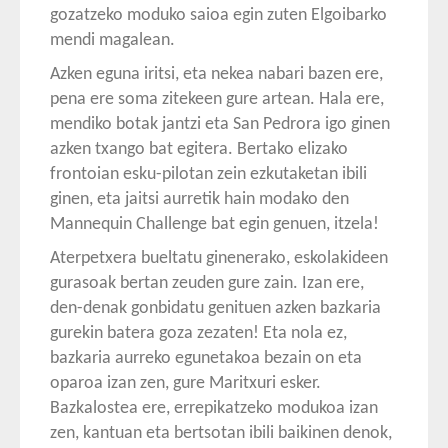
gozatzeko moduko saioa egin zuten Elgoibarko
mendi magalean.
Azken eguna iritsi, eta nekea nabari bazen ere,
pena ere soma zitekeen gure artean. Hala ere,
mendiko botak jantzi eta San Pedrora igo ginen
azken txango bat egitera. Bertako elizako
frontoian esku-pilotan zein ezkutaketan ibili
ginen, eta jaitsi aurretik hain modako den
Mannequin Challenge bat egin genuen, itzela!
Aterpetxera bueltatu ginenerako, eskolakideen
gurasoak bertan zeuden gure zain. Izan ere,
den-denak gonbidatu genituen azken bazkaria
gurekin batera goza zezaten! Eta nola ez,
bazkaria aurreko egunetakoa bezain on eta
oparoa izan zen, gure Maritxuri esker.
Bazkalostea ere, errepikatzeko modukoa izan
zen, kantuan eta bertsotan ibili baikinen denok,