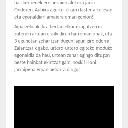
hasiberrienek ere beraien aletxoa jarriz.
Ondoren, Aubixa agurtu, elkarri laster arte esan,
eta egonaldiari amaiera eman genion!
Aipatzekoak dira bertan elkar ezagutzen ez
zutenen artean eraiki diren harreman onak, eta
3 egunetan zehar izan dugun lagun giro ederra.
Zalantzarik gabe, urtero-urtero egiteko moduko
egonaldia da hau, urtean zehar egingo ditugun
beste hainbat ekintzaz gain, noski! Honi
jarraipena eman beharra diogu!