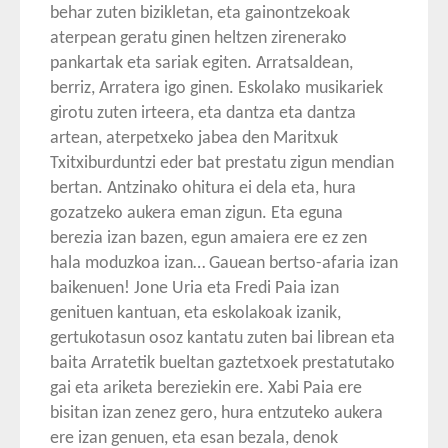
behar zuten bizikletan, eta gainontzekoak
aterpean geratu ginen heltzen zirenerako
pankartak eta sariak egiten. Arratsaldean,
berriz, Arratera igo ginen. Eskolako musikariek
girotu zuten irteera, eta dantza eta dantza
artean, aterpetxeko jabea den Maritxuk
Txitxiburduntzi eder bat prestatu zigun mendian
bertan. Antzinako ohitura ei dela eta, hura
gozatzeko aukera eman zigun. Eta eguna
berezia izan bazen, egun amaiera ere ez zen
hala moduzkoa izan… Gauean bertso-afaria izan
baikenuen! Jone Uria eta Fredi Paia izan
genituen kantuan, eta eskolakoak izanik,
gertukotasun osoz kantatu zuten bai librean eta
baita Arratetik bueltan gaztetxoek prestatutako
gai eta ariketa bereziekin ere. Xabi Paia ere
bisitan izan zenez gero, hura entzuteko aukera
ere izan genuen, eta esan bezala, denok