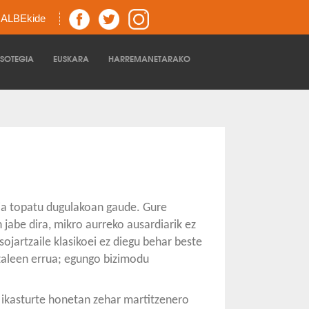
z ALBEkide
TSOTEGIA
EUSKARA
HARREMANETARAKO
ia topatu dugulakoan gaude. Gure
 jabe dira, mikro aurreko ausardiarik ez
sojartzaile klasikoei ez diegu behar beste
zaleen errua; egungo bizimodu
 ikasturte honetan zehar martitzenero