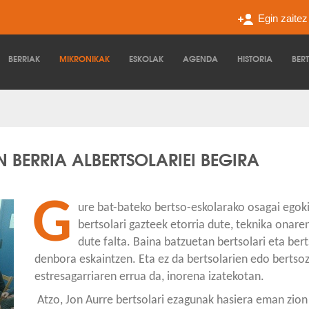
Egin zaite
BERRIAK
MIKRO
NIKAK
ESKOLAK
AGENDA
HISTORIA
BER
N BERRIA ALBERTSOLARIEI BEGIRA
G
ure bat-bateko bertso-eskolarako osagai egok
bertsolari gazteek etorria dute, teknika onaren
dute falta. Baina batzuetan bertsolari eta bert
denbora eskaintzen. Eta ez da bertsolarien edo bertso
estresagarriaren errua da, inorena izatekotan.
Atzo, Jon Aurre bertsolari ezagunak hasiera eman zion