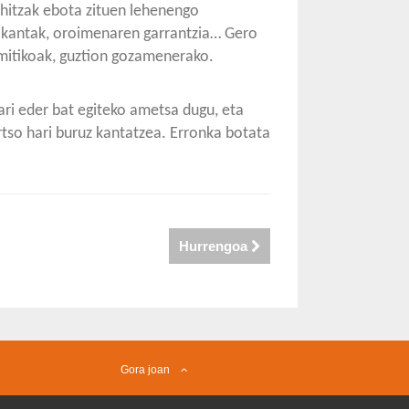
 hitzak ebota zituen lehenengo
i-kantak, oroimenaren garrantzia… Gero
 mitikoak, guztion gozamenerako.
ari eder bat egiteko ametsa dugu, eta
rtso hari buruz kantatzea. Erronka botata
Hurrengoa
Gora joan