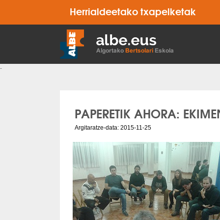
Herrialdeetako txapelketak
-
PAPERETIK AHORA: EKIME
Argitaratze-data: 2015-11-25