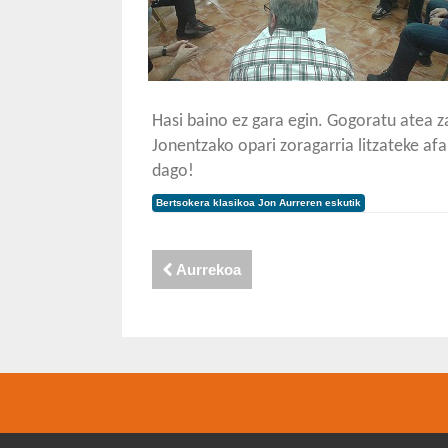
Hasi baino ez gara egin. Gogoratu atea z
Jonentzako opari zoragarria litzateke af
dago!
Bertsokera klasikoa Jon Aurreren eskutik
Aurrekoa