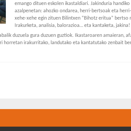
emango dituen eskolen ikastaldiari. Jakinduria handiko
azalpenetan: ahozko ondarea, herri-bertsoak eta herr
xehe-xehe egin zituen Bilintxen “Bihotz eritua” bertso
Irakurketa, analisia, balorazioa… eta kantaketa, jakina!
abalik duzuela gura duzuen guztiok. Ikastaroaren amaieran, af
ari horretan irakurritako, landutako eta kantatutako zenbait be