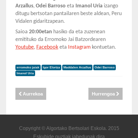
Arzallus
,
Odei Barroso
eta
Imanol Uria
izango
ditugu bertsotan pantailaren beste aldean, Peru
Vidalen gidaritzapean.
Saioa
20:00etan
hasiko da eta zuzenean
emitituko da Erromoko Jai Batzordearen
Youtube
,
Facebook
eta
Instagram
kontuetan.
erromoko jaiak
Igor Elortza
Maddalen Arzallus
Odei Barroso
Imanol Uria
Aurrekoa
Hurrengoa
Copyright © Algortako Bertsolari Eskola. 2015
Eskubide guztiak jabedunak dira