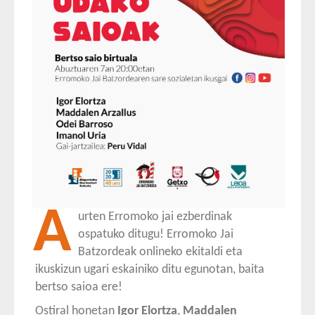
A
urten Erromoko jai ezberdinak
ospatuko ditugu! Erromoko Jai
Batzordeak onlineko ekitaldi eta
ikuskizun ugari eskainiko ditu egunotan, baita
bertso saioa ere!
Ostiral honetan
Igor Elortza
,
Maddalen