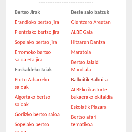
-------------------------------
Bertso Jirak
Beste saio batzuk
Erandioko bertso jira
Olentzero Areetan
Plentziako bertso jira
ALBE Gala
Sopelako bertso jira
Hitzaren Dantza
Erromoko bertso
Maratoia
saioa eta jira
Bertso Jaialdi
Euskaldeko Jaiak
Mundiala
Portu Zaharreko
Balkoitik Balkoira
saioak
ALBEko ikasturte
Algortako bertso
bukaerako ekitaldia
saioak
Eskolatik Plazara
Gorlizko bertso saioa
Bertso afari
Sopelako bertso
tematikoa