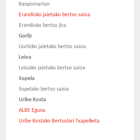
Kanpomartxo
Erandioko jaietako bertso saioa
Erandioko bertso jira
Gorliz
Gorlizko jaietako bertso saioa
Leioa
Leioako jaietako bertso saioa
Sopela
Sopelako bertso saioa
Uribe Kosta
ALBE Eguna
Uribe Kostako Bertsolari Txapelketa