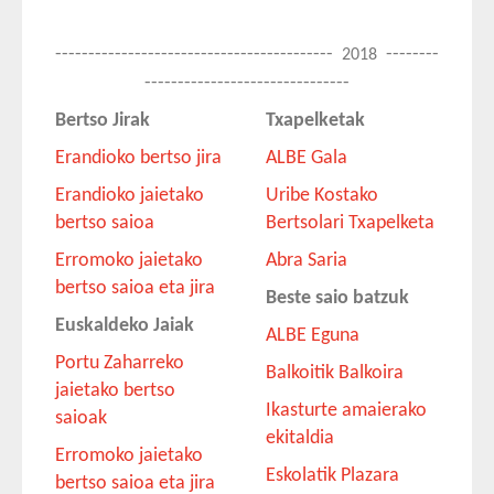
------------------------------------------
--------
2018
-------------------------------
Bertso Jirak
Txapelketak
Erandioko bertso jira
ALBE Gala
Erandioko jaietako
Uribe Kostako
bertso saioa
Bertsolari Txapelketa
Erromoko jaietako
Abra Saria
bertso saioa eta jira
Beste saio batzuk
Euskaldeko Jaiak
ALBE Eguna
Portu Zaharreko
Balkoitik Balkoira
jaietako bertso
Ikasturte amaierako
saioak
ekitaldia
Erromoko jaietako
Eskolatik Plazara
bertso saioa eta jira