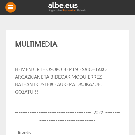
-
BERRIAK
MIKRO
NIKAK
MULTIMEDIA
ESKOLAK
AGENDA
HEMEN URTE OSOKO BERTSO SAIOETAKO
ARGAZKIAK ETA BIDEOAK MODU ERREZ
HISTORIA
BATEAN IKUSTEKO AUKERA DAUKAZUE.
GOZATU !!
BERTSOTEGIA
------------------------------------------
--------
2022
EUSKARA
-------------------------------
HARREMANETARAKO
Erandio