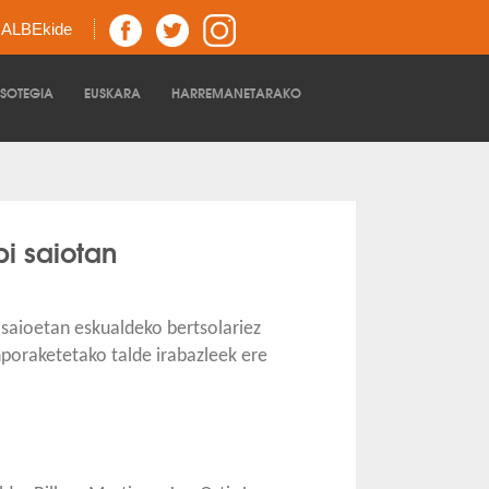
z ALBEkide
TSOTEGIA
EUSKARA
HARREMANETARAKO
i saiotan
 saioetan eskualdeko bertsolariez
poraketetako talde irabazleek ere